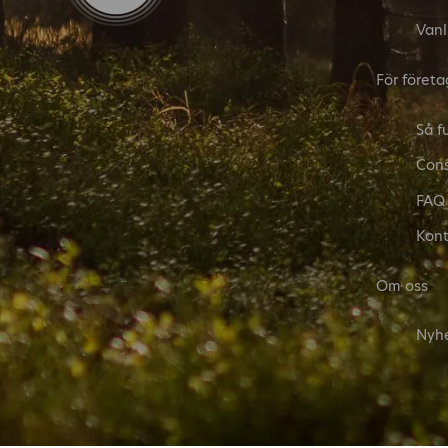
Vanl
För företa
Så f
Cons
FAQ
Kont
Om oss
Nyh