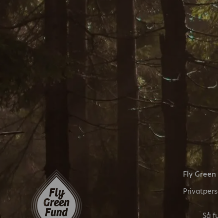
Fly Green
Privatper
Så f