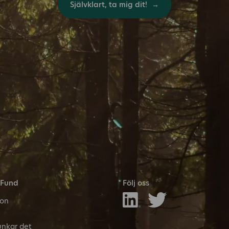
Självklart, ta mig dit!
 Fund
Följ oss
son
unkar det