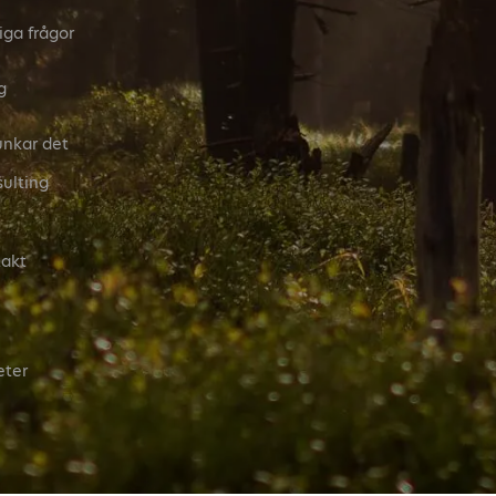
iga frågor
g
unkar det
ulting
akt
eter