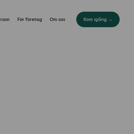
erson
För företag
Om oss
Kom igång