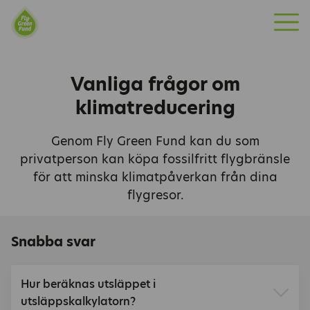
M
Fly Green Fund
»
Vanliga frågor
e
n
Vanliga frågor om
y
klimatreducering
Genom Fly Green Fund kan du som
privatperson kan köpa fossilfritt flygbränsle
för att minska klimatpåverkan från dina
flygresor.
Snabba svar
Hur beräknas utsläppet i
utsläppskalkylatorn?