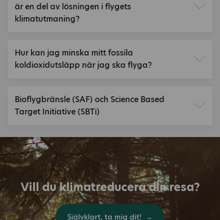
är en del av lösningen i flygets
klimatutmaning?
Hur kan jag minska mitt fossila
koldioxidutsläpp när jag ska flyga?
Bioflygbränsle (SAF) och Science Based
Target Initiative (SBTi)
Vill du klimatreducera din resa?
Självklart, ta mig dit!