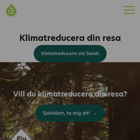
M
Fly Green Fund
»
swish
e
n
Klimatreducera din resa
y
Klimatreducera via Swish
Vill du klimatreducera din resa?
Självklart, ta mig dit!