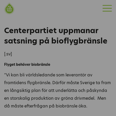
Fly Green Fund
»
Nyheter
»
Centerpartiet uppmanar
M
satsning på bioflygbränsle
e
n
Centerpartiet uppmanar
y
satsning på bioflygbränsle
[:sv]
Flyget behöver biobränsle
”Vi kan bli världsledande som leverantör av
framtidens flygbränsle. Därför måste Sverige ta fram
en långsiktig plan för att underlätta och påskynda
en storskalig produktion av gröna drivmedel. Men
då måste efterfrågan på biobränsle öka.