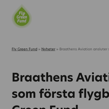
Fly Green Fund
»
Nyheter
»
Braathens Aviation ansluter s
Braathens Aviati
som första flygbo