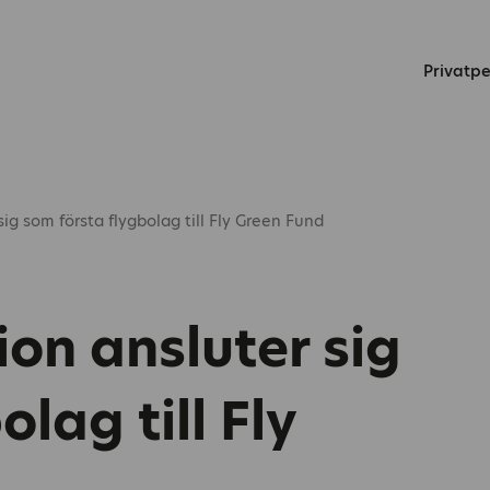
Privatp
ig som första flygbolag till Fly Green Fund
on ansluter sig
lag till Fly