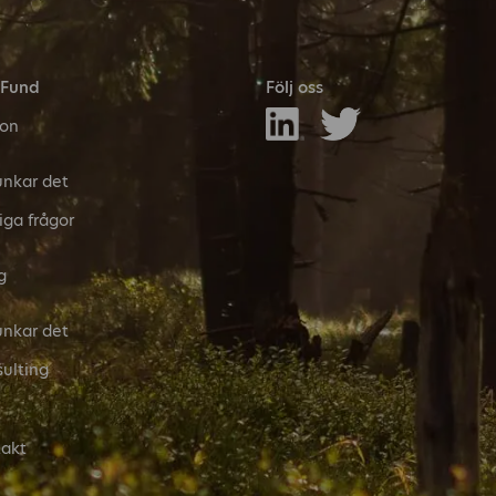
 Fund
Följ oss
son
unkar det
iga frågor
g
unkar det
ulting
akt