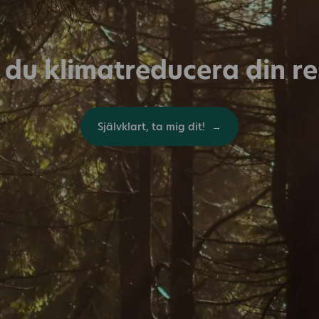
l du klimatreducera din r
Självklart, ta mig dit!