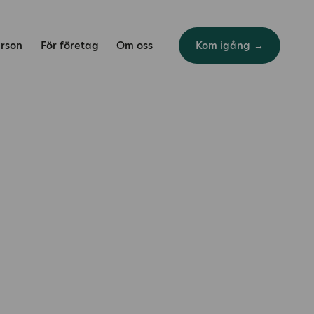
erson
För företag
Om oss
Kom igång