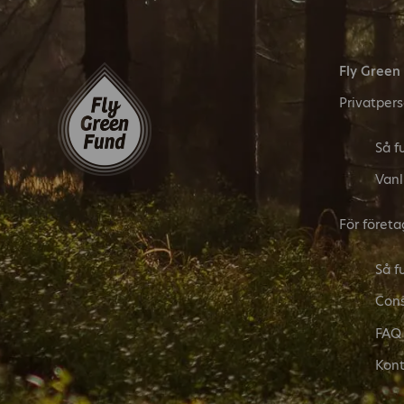
Fly Green
Privatper
Så f
Vanl
För företa
Så f
Cons
FAQ
Kont