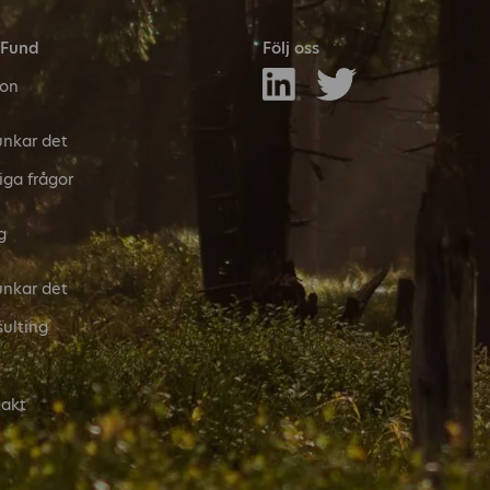
 Fund
Följ oss
son
unkar det
iga frågor
g
unkar det
ulting
akt