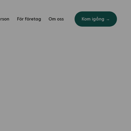
erson
För företag
Om oss
Kom igång