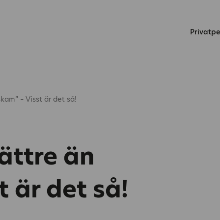
Privatp
kam” – Visst är det så!
ättre än
t är det så!