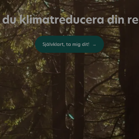
l du klimatreducera din r
Självklart, ta mig dit!