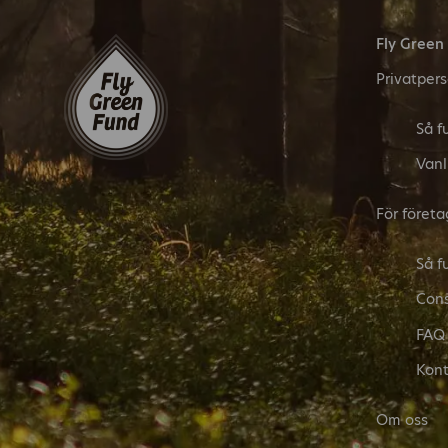
Fly Green
Privatper
Så f
Vanl
För företa
Så f
Cons
FAQ
Kont
Om oss