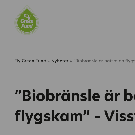
Fly Green Fund
»
Nyheter
»
”Biobränsle är bättre än flygs
”Biobränsle är b
flygskam” – Viss