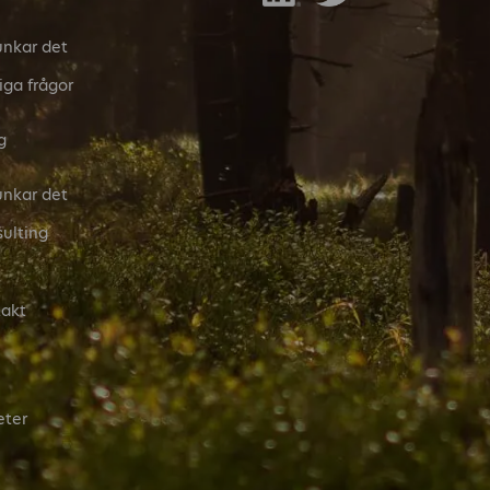
unkar det
iga frågor
g
unkar det
ulting
akt
eter