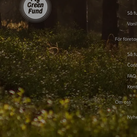
Så f
Vanl
För företa
Så f
Cons
FAQ
Kont
Om oss
Nyh