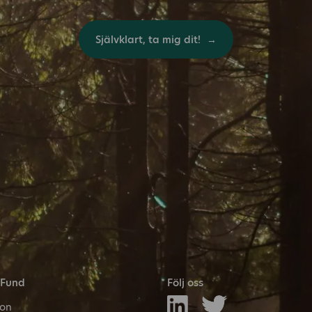
Självklart, ta mig dit!
 Fund
Följ oss
son