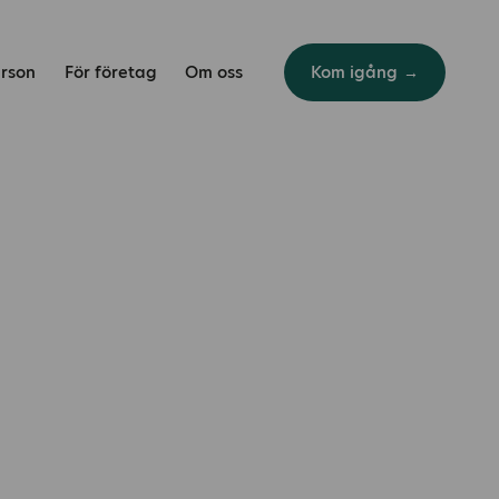
erson
För företag
Om oss
Kom igång