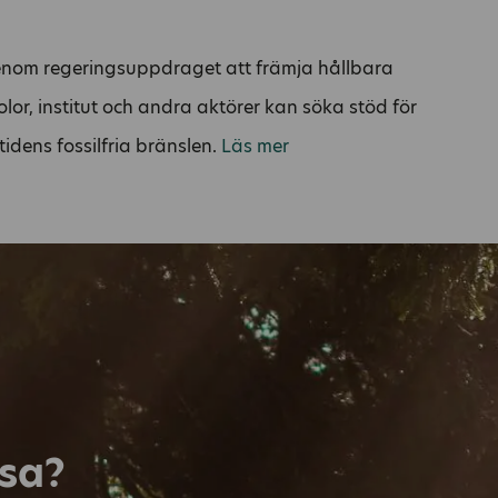
genom regeringsuppdraget att främja hållbara
olor, institut och andra aktörer kan söka stöd för
tidens fossilfria bränslen.
Läs mer
esa?