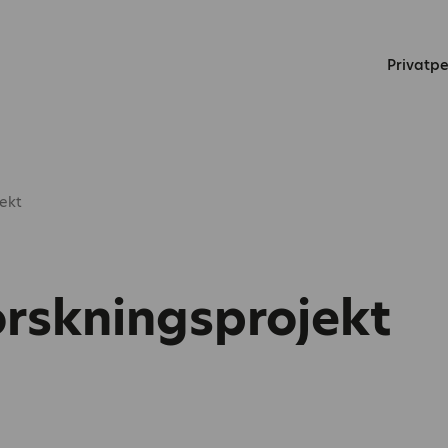
Privatp
jekt
forskningsprojekt