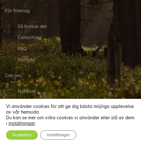
För företag
Så funkar det
Consulting
FAQ
Kontakt
Om oss
Nyheter
Vi använder cookies för att ge dig bästa möjliga upplevelse
Följ oss
av vår hemsida.
Du kan se mer om vilka cookies vi använder eller slå av dem
i
inställningar
.
Acceptera
Inställningar