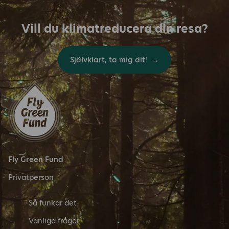
Vill du klimatreducera din resa?
Självklart, ta mig dit!
Fly Green Fund
Privatperson
Så funkar det
Vanliga frågor