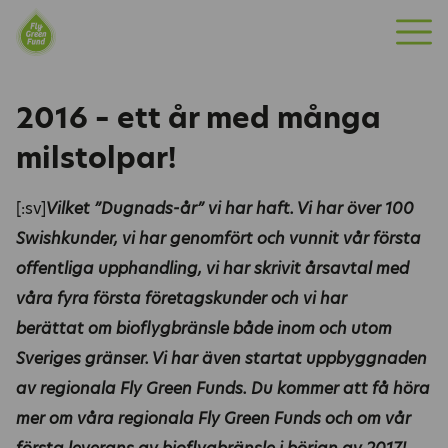
Fly Green Fund
»
Nyheter
»
2016 – ett år med många
M
milstolpar!
e
n
2016 – ett år med många
y
milstolpar!
[:sv]
Vilket ”Dugnads-år” vi har haft. Vi har över 100
Swishkunder, vi har genomfört och vunnit vår första
offentliga upphandling, vi har skrivit årsavtal med
våra fyra första företagskunder och vi har
berättat
om bioflygbränsle både inom och utom
Sveriges gränser.
Vi har även startat uppbyggnaden
av regionala Fly Green Funds. Du kommer att få höra
mer om våra regionala Fly Green Funds och om vår